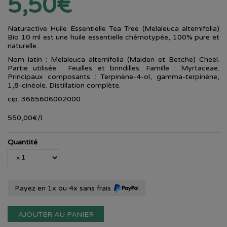
5,50€
Naturactive Huile Essentielle Tea Tree (Melaleuca alternifolia)
Bio 10 ml est une huile essentielle chémotypée, 100% pure et
naturelle.
Nom latin : Melaleuca alternifolia (Maiden et Betche) Cheel.
Partie utilisée : Feuilles et brindilles. Famille : Myrtaceae.
Principaux composants : Terpinène-4-ol, gamma-terpinène,
1,8-cinéole. Distillation complète.
cip: 3665606002000
550
,
00
€
/
l.
Quantité
Payez en 1x ou 4x sans frais
AJOUTER AU PANIER