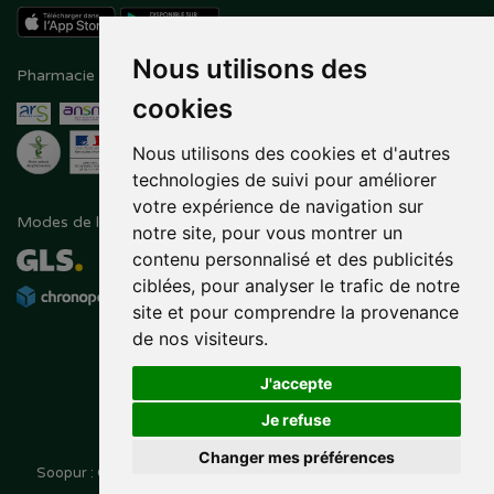
Nous utilisons des
Pharmacie en ligne agréée
Paiement sécurisé
cookies
Nous utilisons des cookies et d'autres
technologies de suivi pour améliorer
votre expérience de navigation sur
Modes de livraison
Suivez-nous sur
notre site, pour vous montrer un
contenu personnalisé et des publicités
ciblées, pour analyser le trafic de notre
site et pour comprendre la provenance
de nos visiteurs.
J'accepte
Je refuse
Changer mes préférences
Soopur : Cosmétiques, soin de la peau, maquillage, toutes vos
Posez une question
marques de beauté.