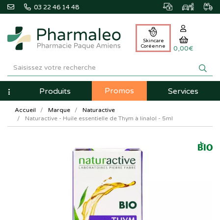
03 22 46 14 48
Skincare
Coréenne
0,00€
Pharmaleo
Pharmacie
Promos
Navigation
Produits
Services
Paque
Accueil
Marque
Naturactive
Amiens
Naturactive - Huile essentielle de Thym à linalol - 5ml