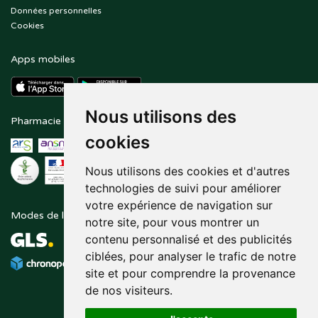
Données personnelles
Cookies
Apps mobiles
Nous utilisons des
Pharmacie en ligne agréée
Paiement sécurisé
cookies
Nous utilisons des cookies et d'autres
technologies de suivi pour améliorer
votre expérience de navigation sur
Modes de livraison
Suivez-nous sur
notre site, pour vous montrer un
contenu personnalisé et des publicités
ciblées, pour analyser le trafic de notre
site et pour comprendre la provenance
de nos visiteurs.