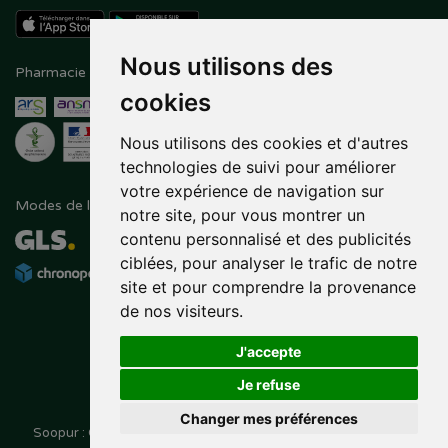
Nous utilisons des
Pharmacie en ligne agréée
Paiement sécurisé
cookies
Nous utilisons des cookies et d'autres
technologies de suivi pour améliorer
votre expérience de navigation sur
Modes de livraison
Suivez-nous sur
notre site, pour vous montrer un
contenu personnalisé et des publicités
ciblées, pour analyser le trafic de notre
site et pour comprendre la provenance
de nos visiteurs.
J'accepte
Je refuse
Changer mes préférences
Soopur : Cosmétiques, soin de la peau, maquillage, toutes vos
Posez une question