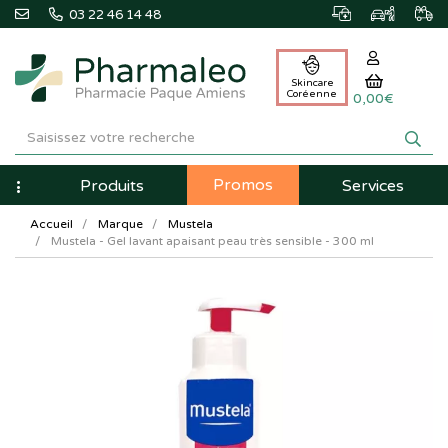
03 22 46 14 48
Skincare
Coréenne
0,00€
Pharmaleo
Pharmacie
Promos
Navigation
Produits
Services
Paque
Accueil
Marque
Mustela
Amiens
Mustela - Gel lavant apaisant peau très sensible - 300 ml