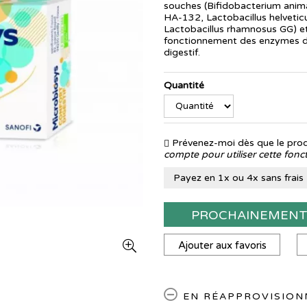
souches (Bifidobacterium anima
HA-132, Lactobacillus helvetic
Lactobacillus rhamnosus GG) et
fonctionnement des enzymes di
digestif.
Quantité
Prévenez-moi dès que le produ
compte pour utiliser cette fonct
Payez en 1x ou 4x sans frais
PROCHAINEMEN
Ajouter aux favoris
EN RÉAPPROVISIO