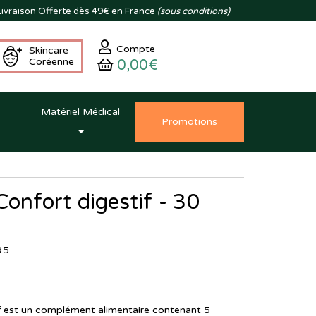
ivraison
Offerte dès 49€ en France
(sous conditions)
Compte
Skincare
Coréenne
0,00€
Matériel Médical
Promo
tion
s
Confort digestif - 30
95
f est un complément alimentaire contenant 5