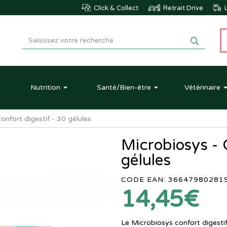
Click & Collect
Retrait Drive
L
Nutrition
Santé
/Bien-être
Vétérinaire
onfort digestif - 30 gélules
Microbiosys - 
gélules
CODE EAN: 36647980281
14,45€
Le Microbiosys confort digesti