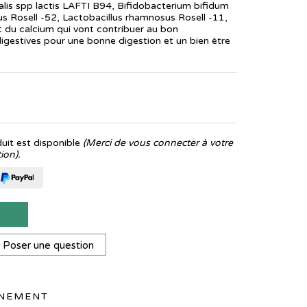
lis spp lactis LAFTI B94, Bifidobacterium bifidum
us Rosell -52, Lactobacillus rhamnosus Rosell -11,
 du calcium qui vont contribuer au bon
gestives pour une bonne digestion et un bien être
it est disponible
(Merci de vous connecter à votre
ion).
T
Poser une question
NNEMENT