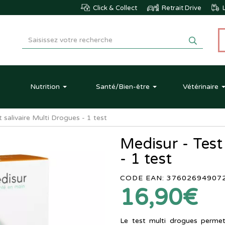
Click & Collect
Retrait Drive
L
Nutrition
Santé
/Bien-être
Vétérinaire
 salivaire Multi Drogues - 1 test
Medisur - Test
- 1 test
CODE EAN: 37602694907
16,90€
Le test multi drogues permet