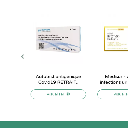
Autotest antigénique
Medisur - 
Covid19 RETRAIT...
infections urin
Visualiser
Visuali