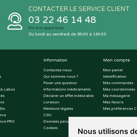
CONTACTER LE SERVICE CLIENT
03 22 46 14 48
Prix d’un appel local
Du lundi au vendredi de 8h30 à 16h30
Information
Mon compte
Contactez-nous
Mon panier
s
Qui sommes-nous ?
Identification
Poser une question
Mes commandes
 & Labos
Informations médicaments
Mes coordonnées
tés
Déclarer un effet indésirable
Ma messagerie
ons
Livraison
Mes favoris
Bio
Mentions légales
Mes préférences C
nce
CGV
nce PRO
Données personnelles
Cookies
Nous utilisons d