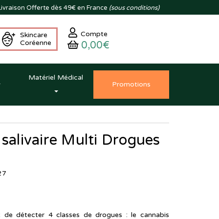
ivraison
Offerte dès 49€ en France
(sous conditions)
Compte
Skincare
Coréenne
0,00€
Matériel Médical
Promo
tion
s
 salivaire Multi Drogues
27
 de détecter 4 classes de drogues : le cannabis