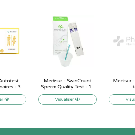
Autotest
Medisur - SwinCount
Medisur -
aires - 3...
Sperm Quality Test - 1...
t
ser
Visualiser
Visu