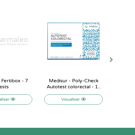
 Fertibox - 7
Medisur - Poly-Check
Medisur
ests
Autotest colorectal - 1...
Multi D
aliser
Visualiser
V