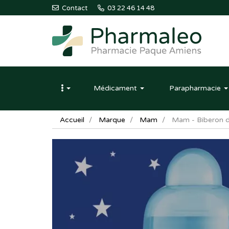
Contact
03 22 46 14 48
Pharmaleo
Pharmacie
Médicament
Parapharmacie
Paque
Amiens
Accueil
Marque
Mam
Mam - Biberon de