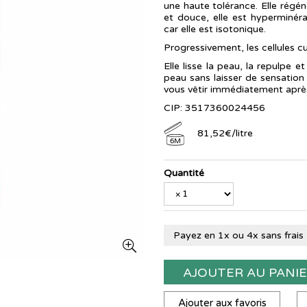
une haute tolérance. Elle régén
et douce, elle est hyperminéral
car elle est isotonique.
Progressivement, les cellules c
Elle lisse la peau, la repulpe e
peau sans laisser de sensation
vous vêtir immédiatement après
CIP: 3517360024456
81
,
52
€
/
litre
6M
Quantité
Payez en 1x ou 4x sans frais
AJOUTER AU PANI
Ajouter aux favoris