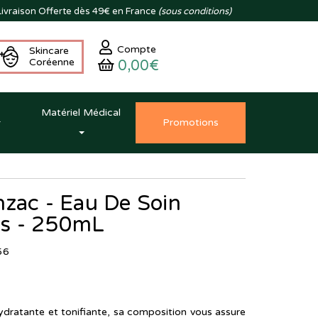
ivraison
Offerte dès 49€ en France
(sous conditions)
Compte
Skincare
Coréenne
0,00€
Matériel Médical
Promo
tion
s
nzac - Eau De Soin
ps - 250mL
56
ydratante et tonifiante, sa composition vous assure