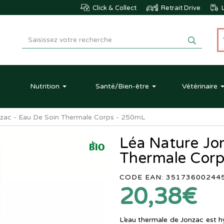
Click & Collect
Retrait Drive
L
Nutrition
Santé
/Bien-être
Vétérinaire
nzac - Eau De Soin Thermale Corps - 250mL
Léa Nature Jo
Thermale Cor
CODE EAN: 35173600244
20,38€
L’eau thermale de Jonzac est h