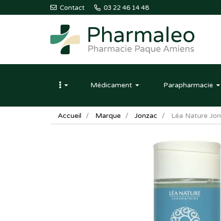
Contact
03 22 46 14 48
Pharmaleo
Pharmacie
Médicament
Parapharmacie
Paque
Amiens
Accueil
Marque
Jonzac
Léa Nature Jo