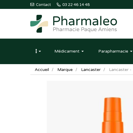
Contact
03 22 46 14 48
Pharmaleo
Pharmacie
Médicament
Parapharmacie
Paque
Amiens
Accueil
Marque
Lancaster
Lancaster -