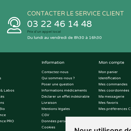
CONTACTER LE SERVICE CLIENT
03 22 46 14 48
Prix d’un appel local
Du lundi au vendredi de 8h30 à 16h30
Information
Mon compte
Contactez-nous
Mon panier
s
Qui sommes-nous ?
Identification
Poser une question
Mes commandes
 & Labos
Informations médicaments
Mes coordonnées
tés
Déclarer un effet indésirable
Ma messagerie
ons
Livraison
Mes favoris
Bio
Mentions légales
Mes préférences C
nce
CGV
nce PRO
Données personnelles
Cookies
Nous utilisons d