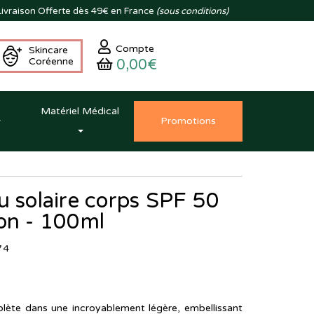
ivraison
Offerte dès 49€ en France
(sous conditions)
Compte
Skincare
Coréenne
0,00€
Matériel Médical
Promo
tion
s
u solaire corps SPF 50
on - 100ml
74
plète dans une incroyablement légère, embellissant