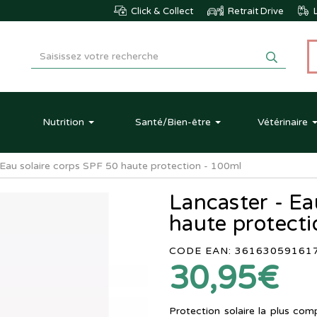
Click & Collect
Retrait Drive
L
Nutrition
Santé
/Bien-être
Vétérinaire
 Eau solaire corps SPF 50 haute protection - 100ml
Lancaster - Ea
haute protecti
CODE EAN: 36163059161
30,95€
Protection solaire la plus com