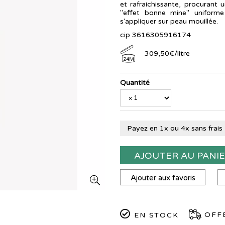
et rafraichissante, procuran
"effet bonne mine" uniforme
s'appliquer sur peau mouillée.
cip 3616305916174
309
,
50
€
/
litre
24M
Quantité
Payez en 1x ou 4x sans frais
AJOUTER AU PANI
Ajouter aux favoris
OFFE
EN STOCK