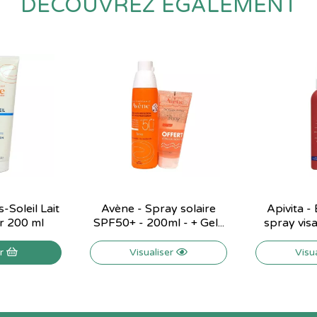
DÉCOUVREZ ÉGALEMENT
-Soleil Lait
Avène - Spray solaire
Apivita -
r 200 ml
SPF50+ - 200ml - + Gel...
spray visa
er
Visualiser
Visu