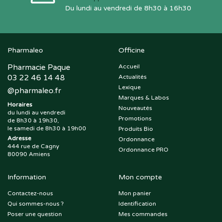
Du lundi au vendredi de 8h30 à 16h30
Pharmaleo
Officine
Pharmacie Paque
Accueil
03 22 46 14 48
Actualités
Lexique
@
pharmaleo.fr
Marques & Labos
Horaires
Nouveautés
du lundi au vendredi
Promotions
de 8h30 à 19h30,
le samedi de 8h30 à 19h00
Produits Bio
Adresse
Ordonnance
444 rue de Cagny
Ordonnance PRO
80090 Amiens
Information
Mon compte
Contactez-nous
Mon panier
Qui sommes-nous ?
Identification
Poser une question
Mes commandes