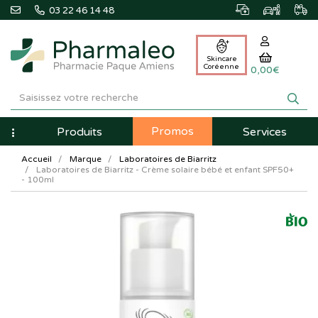
03 22 46 14 48
Skincare
Coréenne
0,00€
Pharmaleo
Pharmacie
Promos
Navigation
Produits
Services
Paque
Accueil
Marque
Laboratoires de Biarritz
Amiens
Laboratoires de Biarritz - Crème solaire bébé et enfant SPF50+
- 100ml