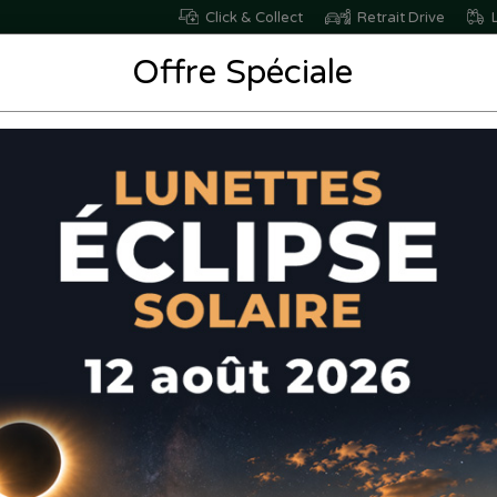
Click & Collect
Retrait Drive
L
Offre Spéciale
Nutrition
Santé
/Bien-être
Vétérinaire
boratoire Effinov - Oligo Mg+ oligo élements et magnésium - 14 st
Laboratoire Ef
élements et ma
CODE EAN: 37601954815
17,99€
Oligo Mg+ est un complément 