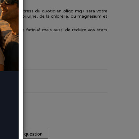
atigue ou stress du quotidien oligo mg+ sera votre
ant de la spiruline, de la chlorelle, du magnésium et
ntir moins fatigué mais aussi de réduire vos états
ER
Poser une question