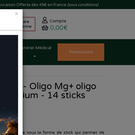
ivraison
Offerte dès 49€ en France
(sous conditions)
×
Compte
Skincare
Coréenne
0,00€
Matériel Médical
Promo
tion
s
icks
finov - Oligo Mg+ oligo
gnésium - 14 sticks
09
alimentaire sous la forme de stick qui permet de