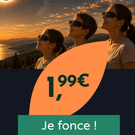
réduire tous types de fatigue.
Lors de périodes d'examens, f
allié grâce à sa formule conten
de la vitamine B6.
Ce complexe permet de vous se
de stress et nervosité.
Stick saveur naturelle de citron.
CIP: 3760195481509
Quantité
Payez en 1x ou 4x sans frais
AJOUTER AU PANI
Ajouter aux favoris