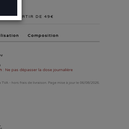
RT À PARTIR DE 49€
ilisation
Composition
ov
n
n
: Ne pas dépasser la dose journalière
la TVA - hors frais de livraison. Page mise à jour le 06/08/2026.
.