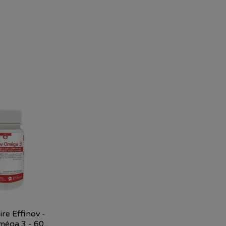
re Effinov -
éga 3 - 60...