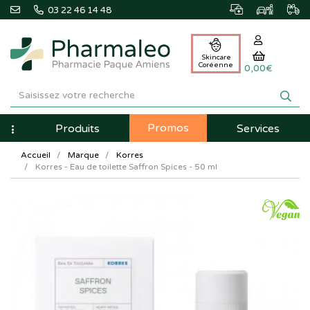
03 22 46 14 48
Skincare
Coréenne
0,00€
Pharmaleo
Pharmacie
Promos
Navigation
Produits
Services
Paque
Accueil
Marque
Korres
Amiens
Korres - Eau de toilette Saffron Spices - 50 ml