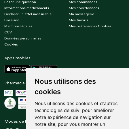
Poser une question
Mes commandes
Informations médicaments
Mes coordonnées
Déclarer un effet indésirable
Ma messagerie
Livraison
Mes favoris
Mentions légales
Mes préférences Cookies
CGV
Données personnelles
Cookies
Apps mobiles
Nous utilisons des
Pharmacie en ligne agréée
Paiement sécurisé
cookies
Nous utilisons des cookies et d'autres
technologies de suivi pour améliorer
votre expérience de navigation sur
Modes de livraison
Suivez-nous sur
notre site, pour vous montrer un