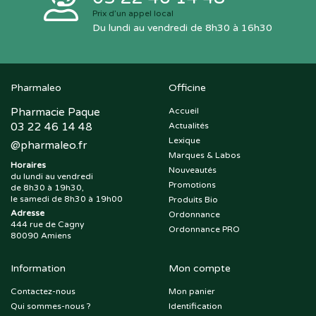
Prix d’un appel local
Du lundi au vendredi de 8h30 à 16h30
Pharmaleo
Officine
Pharmacie Paque
Accueil
03 22 46 14 48
Actualités
Lexique
@
pharmaleo.fr
Marques & Labos
Horaires
Nouveautés
du lundi au vendredi
Promotions
de 8h30 à 19h30,
le samedi de 8h30 à 19h00
Produits Bio
Adresse
Ordonnance
444 rue de Cagny
Ordonnance PRO
80090 Amiens
Information
Mon compte
Contactez-nous
Mon panier
Qui sommes-nous ?
Identification