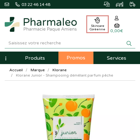
03 22 46 14 48
Skincare
Coréenne
0,00€
Pharmaleo
Pharmacie
Promos
Navigation
Produits
Services
Paque
Accueil
Marque
Klorane
Amiens
Klorane Junior - Shampooing démêlant parfum pêche