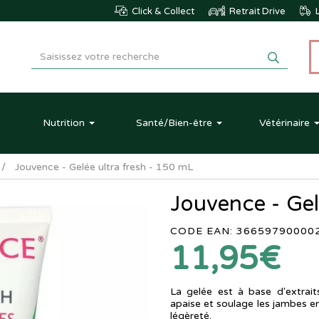
Click & Collect
Retrait Drive
L
Nutrition
Santé
/Bien-être
Vétérinaire
Jouvence - Gelée ultra fresh - 150 mL
Jouvence - Gel
CODE EAN: 36659790000
11,95€
La gelée est à base d'extrai
apaise et soulage les jambes e
légèreté.