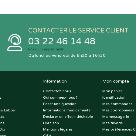
CONTACTER LE SERVICE CLIENT
03 22 46 14 48
Prix d’un appel local
Du lundi au vendredi de 8h30 à 16h30
Information
Mon compte
Contactez-nous
Mon panier
s
Qui sommes-nous ?
Identification
Poser une question
Mes commandes
 & Labos
Informations médicaments
Mes coordonnées
tés
Déclarer un effet indésirable
Ma messagerie
ons
Livraison
Mes favoris
Bio
Mentions légales
Mes préférences C
nce
CGV