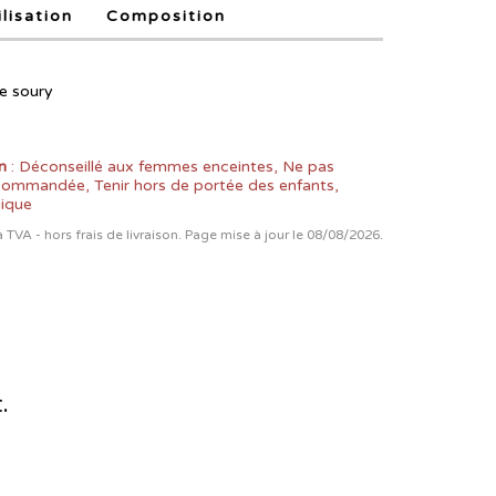
ilisation
Composition
e soury
n
: Déconseillé aux femmes enceintes, Ne pas
ecommandée, Tenir hors de portée des enfants,
gique
la TVA - hors frais de livraison. Page mise à jour le 08/08/2026.
.