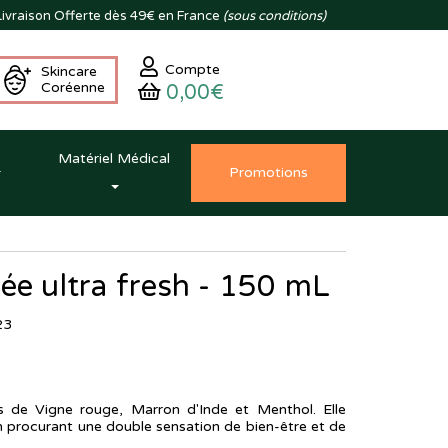
ivraison
Offerte dès 49€ en France
(sous conditions)
Compte
Skincare
Coréenne
0,00€
Matériel Médical
Promo
tion
s
ée ultra fresh - 150 mL
23
ts de Vigne rouge, Marron d'Inde et Menthol. Elle
n procurant une double sensation de bien-être et de