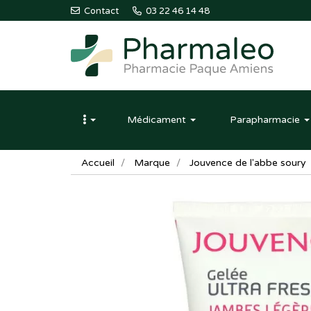
Contact
03 22 46 14 48
Pharmaleo
Pharmacie
Médicament
Parapharmacie
Paque
Amiens
Accueil
Marque
Jouvence de l'abbe soury