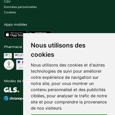
CGV
Données personnelles
Cookies
Apps mobiles
Nous utilisons des
Pharmacie en ligne agréée
Paiement sécurisé
cookies
Nous utilisons des cookies et d'autres
technologies de suivi pour améliorer
votre expérience de navigation sur
Modes de livraison
Suivez-nous sur
notre site, pour vous montrer un
contenu personnalisé et des publicités
ciblées, pour analyser le trafic de notre
site et pour comprendre la provenance
de nos visiteurs.