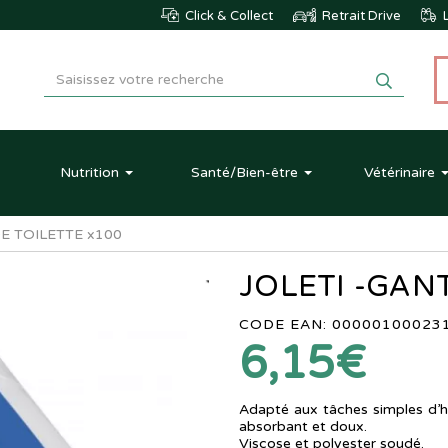
Click & Collect
Retrait Drive
L
Nutrition
Santé
/Bien-être
Vétérinaire
DE TOILETTE x100
JOLETI -GAN
CODE EAN: 00000100023
6,15€
Adapté aux tâches simples d’hy
absorbant et doux.
Viscose et polyester soudé.