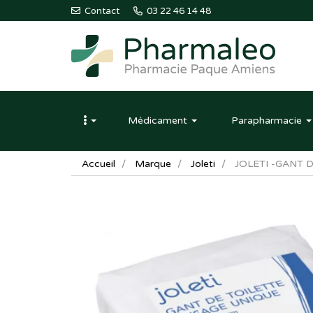
Contact
03 22 46 14 48
Pharmaleo
Pharmacie
Médicament
Parapharmacie
Paque
Amiens
Accueil
Marque
Joleti
JOLETI -GANT 