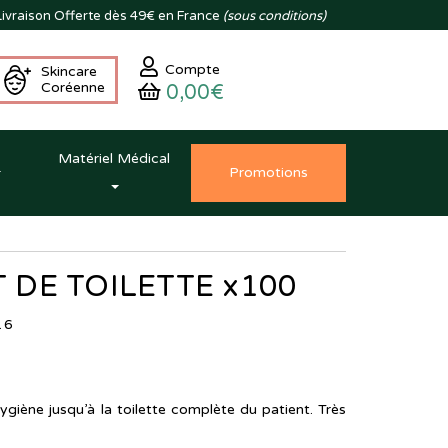
ivraison
Offerte dès 49€ en France
(sous conditions)
Compte
Skincare
Coréenne
0,00€
Matériel Médical
Promo
tion
s
T DE TOILETTE x100
16
giène jusqu’à la toilette complète du patient. Très