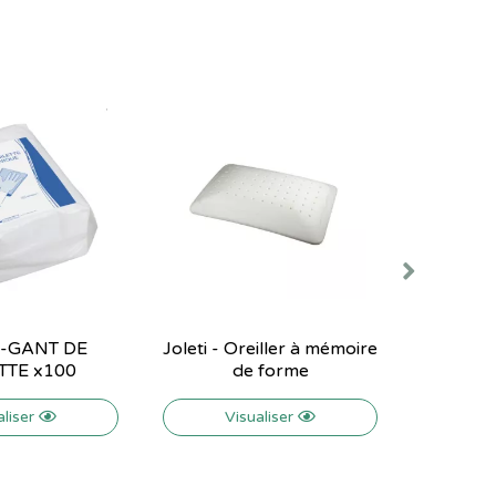
 -GANT DE
Joleti - Oreiller à mémoire
Joleti 
TTE x100
de forme
n°10 sté
aliser
Visualiser
V