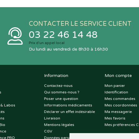
CONTACTER LE SERVICE CLIENT
03 22 46 14 48
Prix d’un appel local
Du lundi au vendredi de 8h30 à 16h30
Information
Mon compte
Contactez-nous
Mon panier
s
Qui sommes-nous ?
Identification
Poser une question
Mes commandes
 & Labos
Informations médicaments
Mes coordonnées
tés
Déclarer un effet indésirable
Ma messagerie
ons
Livraison
Mes favoris
Bio
Mentions légales
Mes préférences C
nce
CGV
nce PRO
Données personnelles