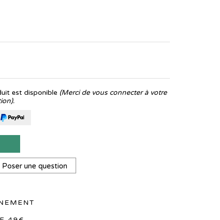
it est disponible
(Merci de vous connecter à votre
ion).
T
Poser une question
NNEMENT
E 49€