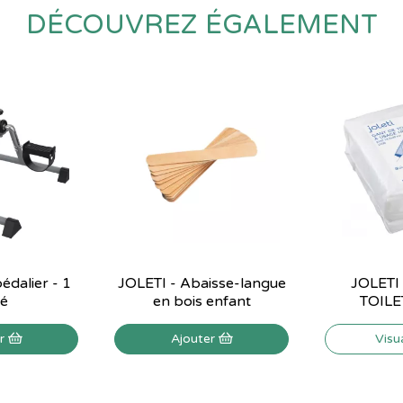
DÉCOUVREZ ÉGALEMENT
pédalier - 1
JOLETI - Abaisse-langue
JOLETI
té
en bois enfant
TOILE
er
Ajouter
Visu