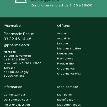
Prix d’un appel local
Du lundi au vendredi de 8h30 à 16h30
Pharmaleo
Officine
Pharmacie Paque
Accueil
03 22 46 14 48
Actualités
Lexique
@
pharmaleo.fr
Marques & Labos
Horaires
Nouveautés
du lundi au vendredi
Promotions
de 8h30 à 19h30,
le samedi de 8h30 à 19h00
Produits Bio
Adresse
Ordonnance
444 rue de Cagny
Ordonnance PRO
80090 Amiens
Information
Mon compte
Contactez-nous
Mon panier
Qui sommes-nous ?
Identification
Poser une question
Mes commandes