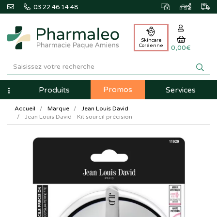
03 22 46 14 48
Skincare
Coréenne
0,00€
Pharmaleo
Pharmacie
Promos
Navigation
Produits
Services
Paque
Accueil
Marque
Jean Louis David
Amiens
Jean Louis David - Kit sourcil précision