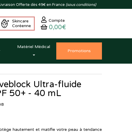
ivraison
Offerte dès 49€ en France
(sous conditions)
Compte
Skincare
Coréenne
0,00€
Matériel Médical
Promo
tion
s
veblock Ultra-fluide
PF 50+ - 40 mL
08
tège hautement et matifie votre peau à tendance