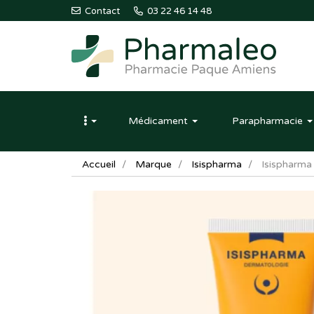
Contact
03 22 46 14 48
Pharmaleo
Pharmacie
Médicament
Parapharmacie
Paque
Amiens
Accueil
Marque
Isispharma
Isispharma