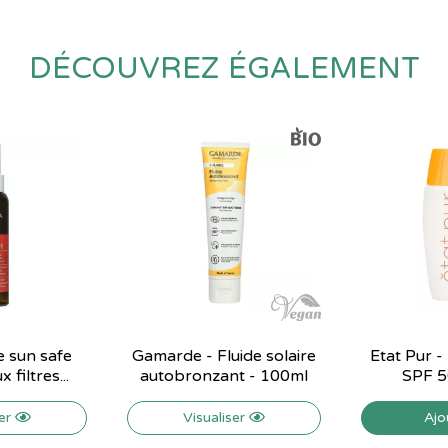
DÉCOUVREZ ÉGALEMENT
e sun safe
Gamarde - Fluide solaire
Etat Pur - 
 filtres...
autobronzant - 100ml
SPF 5
ser
Visualiser
Ajo