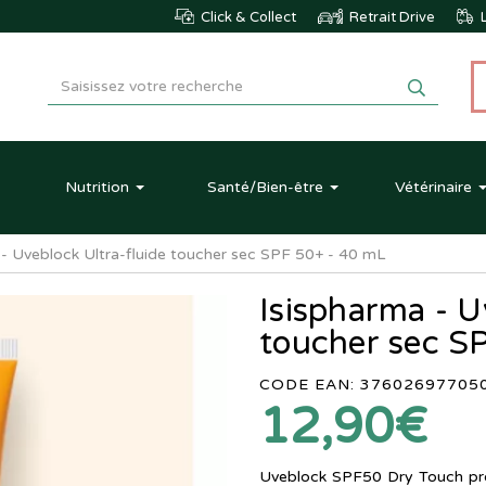
Click & Collect
Retrait Drive
L
Nutrition
Santé
/Bien-être
Vétérinaire
 - Uveblock Ultra-fluide toucher sec SPF 50+ - 40 mL
Isispharma - U
toucher sec S
CODE EAN: 37602697705
12,90€
Uveblock SPF50 Dry Touch pro