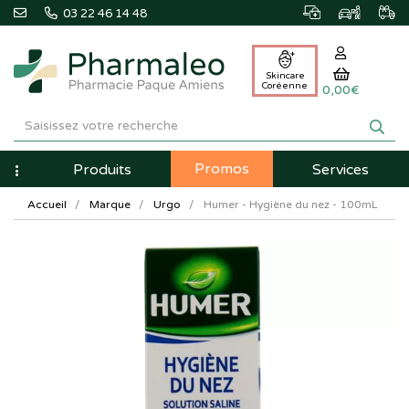
03 22 46 14 48
Skincare
Coréenne
0,00€
Pharmaleo
Pharmacie
Promos
Navigation
Produits
Services
Paque
Accueil
Marque
Urgo
Humer - Hygiène du nez - 100mL
Amiens