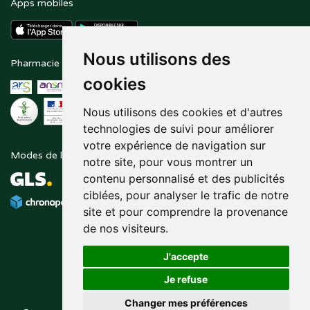
Apps mobiles
Nous utilisons des
Pharmacie en ligne agréée
Paiement sécurisé
cookies
Nous utilisons des cookies et d'autres
technologies de suivi pour améliorer
votre expérience de navigation sur
Modes de livraison
Suivez-nous sur
notre site, pour vous montrer un
contenu personnalisé et des publicités
ciblées, pour analyser le trafic de notre
site et pour comprendre la provenance
de nos visiteurs.
J'accepte
Je refuse
Changer mes préférences