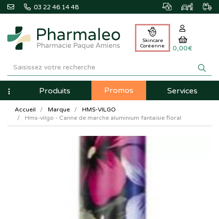
03 22 46 14 48
Skincare
Coréenne
0,00€
Pharmaleo
Pharmacie
Promos
Navigation
Produits
Services
Paque
Accueil
Marque
HMS-VILGO
Amiens
Hms-vilgo - Canne de marche aluminium fantaisie floral