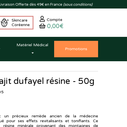
ivraison
Offerte dès 49€ en France
(sous conditions)
Compte
Skincare
Coréenne
0,00€
Matériel Médical
Promo
tion
s
ajit dufayel résine - 50g
05
est un précieux remède ancien de la médecine
lué pour ses effets revitalisants et tonifiants. Ce
la résine minérale provenant des montagnes de