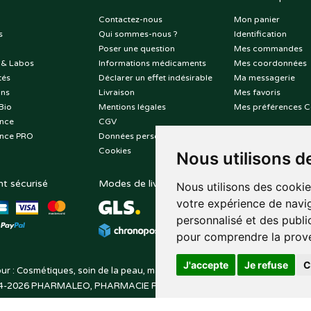
Contactez-nous
Mon panier
s
Qui sommes-nous ?
Identification
Poser une question
Mes commandes
 & Labos
Informations médicaments
Mes coordonnées
tés
Déclarer un effet indésirable
Ma messagerie
ons
Livraison
Mes favoris
Bio
Mentions légales
Mes préférences C
nce
CGV
nce PRO
Données personnelles
Cookies
Nous utilisons d
t sécurisé
Modes de livraison
Suivez-nous sur
Nous utilisons des cookie
votre expérience de navig
personnalisé et des public
pour comprendre la prove
J'accepte
Je refuse
C
ur : Cosmétiques, soin de la peau, maquillage, toutes vos marques de be
4-2026
PHARMALEO, PHARMACIE PAQUE
– Tous droits réservés –
Apo