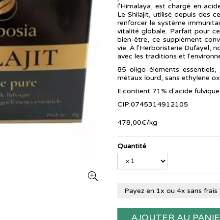
l'Himalaya, est chargé en acid
Le Shilajit, utilisé depuis des 
renforcer le système immunitair
vitalité globale. Parfait pour 
bien-être, ce supplément convi
vie. À l'Herboristerie Dufayel, n
avec les traditions et l'environ
85 oligo élements essentiels, 
métaux lourd, sans ethylene o
Il contient 71% d'acide fulvique
CIP:0745314912105
478
,
00
€
/kg
Quantité
Payez en 1x ou 4x sans frais
AJOUTER AU PANI