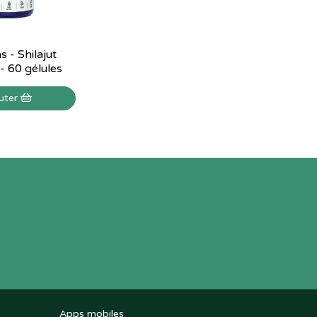
 - Shilajut
 60 gélules
uter
Apps mobiles