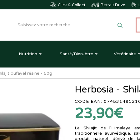
Click & Collect
Retrait Drive
L
Nutrition
Santé
/Bien-être
Vétérinaire
ilajit dufayel résine - 50g
Herbosia - Shil
CODE EAN: 07453149121
23,90€
Le Shilajit de l'Himalaya 
traditionnelle ayurvédique, sa
produit naturel, dérivé de 