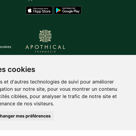
ookies
es cookies
s et d'autres technologies de suivi pour améliorer
ation sur notre site, pour vous montrer un contenu
ités ciblées, pour analyser le trafic de notre site et
nance de nos visiteurs.
hanger mes préférences
auté.
Posez une question
,
tekisto
à votre pharmacien
pharmacie
en