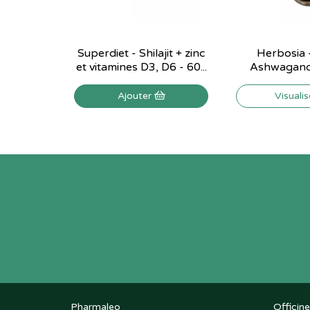
Superdiet - Shilajit + zinc
Herbosia -
et vitamines D3, D6 - 60...
Ashwagandh
Ajouter
Visuali
Pharmaleo
Officine