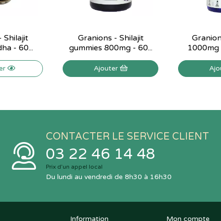
 Shilajit
Granions - Shilajit
Granions
a - 60...
gummies 800mg - 60...
1000mg -
ser
Ajouter
Ajo
CONTACTER LE SERVICE CLIENT
03 22 46 14 48
Prix d’un appel local
Du lundi au vendredi de 8h30 à 16h30
Information
Mon compte