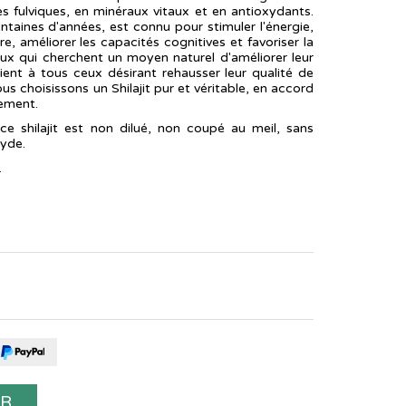
es fulviques, en minéraux vitaux et en antioxydants.
centaines d'années, est connu pour stimuler l'énergie,
e, améliorer les capacités cognitives et favoriser la
ceux qui cherchent un moyen naturel d'améliorer leur
ent à tous ceux désirant rehausser leur qualité de
ous choisissons un Shilajit pur et véritable, en accord
nement.
ce shilajit est non dilué, non coupé au meil, sans
xyde.
.
ER