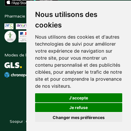
Nous utilisons des
Pharmacie en ligne agréée
Paiement sécurisé
cookies
Nous utilisons des cookies et d'autres
technologies de suivi pour améliorer
votre expérience de navigation sur
Modes de livraison
Suivez-nous sur
notre site, pour vous montrer un
contenu personnalisé et des publicités
ciblées, pour analyser le trafic de notre
site et pour comprendre la provenance
de nos visiteurs.
J'accepte
Je refuse
Changer mes préférences
Soopur : Cosmétiques, soin de la peau, maquillage, toutes vos
Posez une question
marques de beauté.
à votre pharmacien