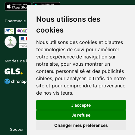
Nous utilisons des
Pharmacie en ligne agréée
Paiement sécurisé
cookies
Nous utilisons des cookies et d'autres
technologies de suivi pour améliorer
votre expérience de navigation sur
Modes de livraison
Suivez-nous sur
notre site, pour vous montrer un
contenu personnalisé et des publicités
ciblées, pour analyser le trafic de notre
site et pour comprendre la provenance
de nos visiteurs.
J'accepte
Je refuse
Changer mes préférences
Soopur : Cosmétiques, soin de la peau, maquillage, toutes vos
Posez une question