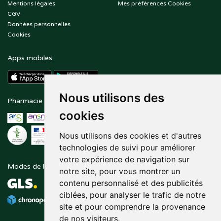
Mentions légales
Mes préférences Cookies
CGV
Données personnelles
Cookies
Apps mobiles
Nous utilisons des
Pharmacie en ligne agréée
Paiement sécurisé
cookies
Nous utilisons des cookies et d'autres
technologies de suivi pour améliorer
votre expérience de navigation sur
Modes de livraison
Suivez-nous sur
notre site, pour vous montrer un
contenu personnalisé et des publicités
ciblées, pour analyser le trafic de notre
site et pour comprendre la provenance
de nos visiteurs.