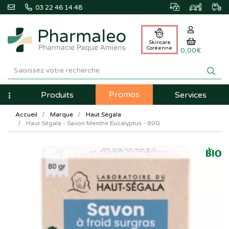
03 22 46 14 48
Skincare
Coréenne
0,00€
Pharmaleo
Pharmacie
Promos
Navigation
Produits
Services
Paque
Accueil
Marque
Haut Ségala
Amiens
Haut Ségala - Savon Menthe Eucalyptus - 80G