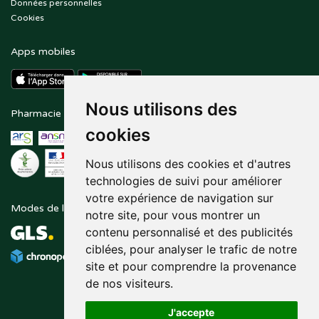
Données personnelles
Cookies
Apps mobiles
Nous utilisons des
Pharmacie en ligne agréée
Paiement sécurisé
cookies
Nous utilisons des cookies et d'autres
technologies de suivi pour améliorer
votre expérience de navigation sur
Modes de livraison
Suivez-nous sur
notre site, pour vous montrer un
contenu personnalisé et des publicités
ciblées, pour analyser le trafic de notre
site et pour comprendre la provenance
de nos visiteurs.
J'accepte