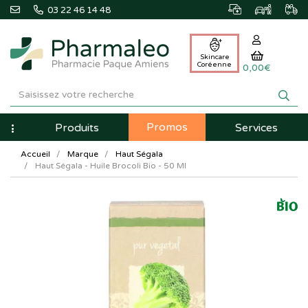
03 22 46 14 48
Skincare
Coréenne
0,00€
Pharmaleo
Pharmacie
Promos
Navigation
Produits
Services
Paque
Accueil
Marque
Haut Ségala
Amiens
Haut Ségala - Huile Brocoli Bio - 50 Ml