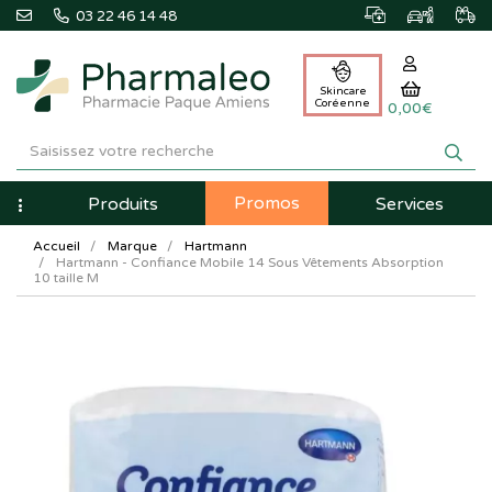
03 22 46 14 48
Skincare
Coréenne
0,00€
Pharmaleo
Pharmacie
Promos
Navigation
Produits
Services
Paque
Accueil
Marque
Hartmann
Amiens
Hartmann - Confiance Mobile 14 Sous Vêtements Absorption
10 taille M