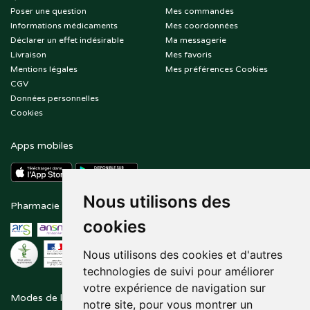
Poser une question
Mes commandes
Informations médicaments
Mes coordonnées
Déclarer un effet indésirable
Ma messagerie
Livraison
Mes favoris
Mentions légales
Mes préférences Cookies
CGV
Données personnelles
Cookies
Apps mobiles
Nous utilisons des
Pharmacie en ligne agréée
Paiement sécurisé
cookies
Nous utilisons des cookies et d'autres
technologies de suivi pour améliorer
votre expérience de navigation sur
Modes de livraison
Suivez-nous sur
notre site, pour vous montrer un