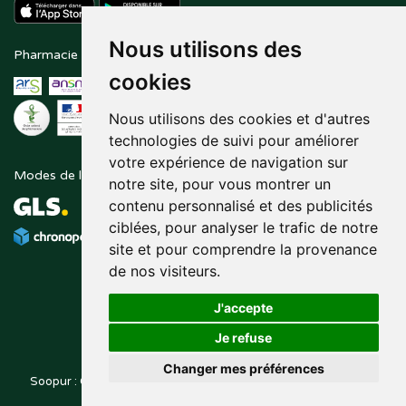
Nous utilisons des
Pharmacie en ligne agréée
Paiement sécurisé
cookies
Nous utilisons des cookies et d'autres
technologies de suivi pour améliorer
votre expérience de navigation sur
Modes de livraison
Suivez-nous sur
notre site, pour vous montrer un
contenu personnalisé et des publicités
ciblées, pour analyser le trafic de notre
site et pour comprendre la provenance
de nos visiteurs.
J'accepte
Je refuse
Changer mes préférences
Soopur : Cosmétiques, soin de la peau, maquillage, toutes vos
Posez une question
marques de beauté.
à votre pharmacien