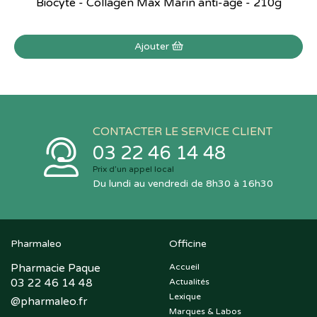
Biocyte - Collagen Max Marin anti-âge - 210g
Ajouter
CONTACTER LE SERVICE CLIENT
03 22 46 14 48
Prix d’un appel local
Du lundi au vendredi de 8h30 à 16h30
Pharmaleo
Officine
Pharmacie Paque
Accueil
03 22 46 14 48
Actualités
Lexique
@
pharmaleo.fr
Marques & Labos