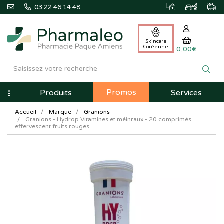
03 22 46 14 48
Skincare
Coréenne
0,00€
Pharmaleo
Pharmacie
Promos
Navigation
Produits
Services
Paque
Accueil
Marque
Granions
Amiens
Granions - Hydrop Vitamines et méinraux - 20 comprimés
effervescent fruits rouges