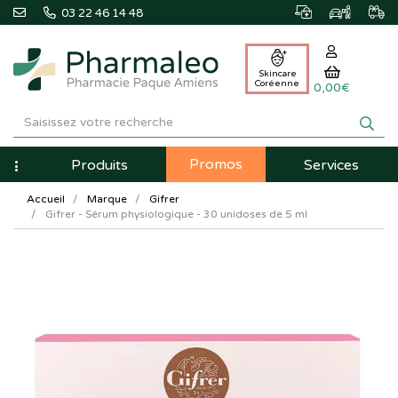
03 22 46 14 48
Skincare
Coréenne
0,00€
Pharmaleo
Pharmacie
Promos
Navigation
Produits
Services
Paque
Accueil
Marque
Gifrer
Amiens
Gifrer - Sérum physiologique - 30 unidoses de 5 ml