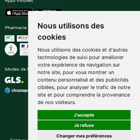
Apps mobiles
Nous utilisons des
Pharmacie en ligne agréée
Paiement sécurisé
cookies
Nous utilisons des cookies et d'autres
technologies de suivi pour améliorer
votre expérience de navigation sur
Modes de livraison
Suivez-nous sur
notre site, pour vous montrer un
contenu personnalisé et des publicités
ciblées, pour analyser le trafic de notre
site et pour comprendre la provenance
de nos visiteurs.
J'accepte
Je refuse
Changer mes préférences