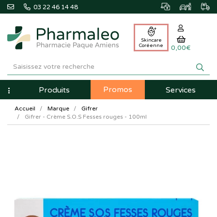
03 22 46 14 48
Skincare
Coréenne
0,00€
Pharmaleo
Pharmacie
Promos
Navigation
Produits
Services
Paque
Accueil
Marque
Gifrer
Amiens
Gifrer - Crème S.O.S Fesses rouges - 100ml