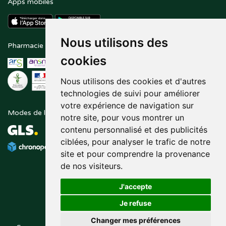
Apps mobiles
Nous utilisons des
Pharmacie en ligne agréée
Paiement sécurisé
cookies
Nous utilisons des cookies et d'autres
technologies de suivi pour améliorer
votre expérience de navigation sur
Modes de livraison
Suivez-nous sur
notre site, pour vous montrer un
contenu personnalisé et des publicités
ciblées, pour analyser le trafic de notre
site et pour comprendre la provenance
de nos visiteurs.
J'accepte
Je refuse
Changer mes préférences