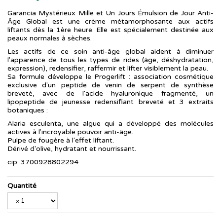
Garancia Mystérieux Mille et Un Jours Émulsion de Jour Anti-
Âge Global est une crème métamorphosante aux actifs
liftants dès la 1ère heure. Elle est spécialement destinée aux
peaux normales à sèches.
Les actifs de ce soin anti-âge global aident à diminuer
l'apparence de tous les types de rides (âge, déshydratation,
expression), redensifier, raffermir et lifter visiblement la peau.
Sa formule développe le Progerlift : association cosmétique
exclusive d'un peptide de venin de serpent de synthèse
breveté, avec de l'acide hyaluronique fragmenté, un
lipopeptide de jeunesse redensifiant breveté et 3 extraits
botaniques :
Alaria esculenta, une algue qui a développé des molécules
actives à l'incroyable pouvoir anti-âge.
Pulpe de fougère à l'effet liftant.
Dérivé d'olive, hydratant et nourrissant.
cip: 3700928802294
Quantité