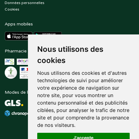
Données personnelles
Cookies
Apps mobiles
Nous utilisons des
Pharmacie en ligne agréée
Paiement sécurisé
cookies
Nous utilisons des cookies et d'autres
technologies de suivi pour améliorer
votre expérience de navigation sur
Modes de livraison
Suivez-nous sur
notre site, pour vous montrer un
contenu personnalisé et des publicités
ciblées, pour analyser le trafic de notre
site et pour comprendre la provenance
de nos visiteurs.
J'accepte