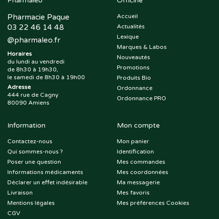
Pharmaleo
Officine
Pharmacie Paque
Accueil
03 22 46 14 48
Actualités
Lexique
@
pharmaleo.fr
Marques & Labos
Horaires
Nouveautés
du lundi au vendredi
Promotions
de 8h30 à 19h30,
le samedi de 8h30 à 19h00
Produits Bio
Adresse
Ordonnance
444 rue de Cagny
Ordonnance PRO
80090 Amiens
Information
Mon compte
Contactez-nous
Mon panier
Qui sommes-nous ?
Identification
Poser une question
Mes commandes
Informations médicaments
Mes coordonnées
Déclarer un effet indésirable
Ma messagerie
Livraison
Mes favoris
Mentions légales
Mes préférences Cookies
CGV