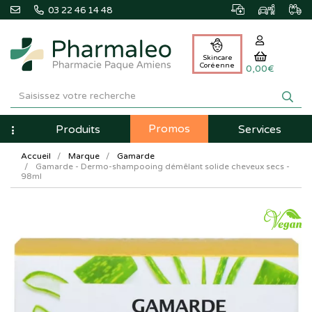
03 22 46 14 48
Skincare
Coréenne
0,00€
Pharmaleo
Pharmacie
Promos
Navigation
Produits
Services
Paque
Accueil
Marque
Gamarde
Amiens
Gamarde - Dermo-shampooing démêlant solide cheveux secs -
98ml