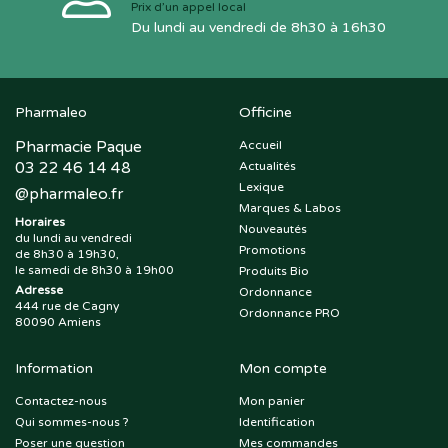
Prix d’un appel local
Du lundi au vendredi de 8h30 à 16h30
Pharmaleo
Officine
Pharmacie Paque
Accueil
03 22 46 14 48
Actualités
Lexique
@
pharmaleo.fr
Marques & Labos
Horaires
Nouveautés
du lundi au vendredi
Promotions
de 8h30 à 19h30,
le samedi de 8h30 à 19h00
Produits Bio
Adresse
Ordonnance
444 rue de Cagny
Ordonnance PRO
80090 Amiens
Information
Mon compte
Contactez-nous
Mon panier
Qui sommes-nous ?
Identification
Poser une question
Mes commandes