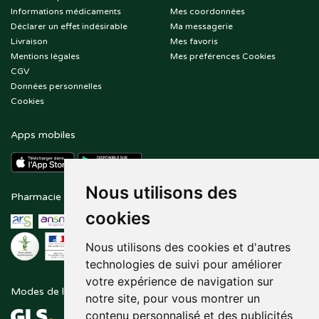
Informations médicaments
Mes coordonnées
Déclarer un effet indésirable
Ma messagerie
Livraison
Mes favoris
Mentions légales
Mes préférences Cookies
CGV
Données personnelles
Cookies
Apps mobiles
Nous utilisons des
Pharmacie en ligne agréée
Paiement sécurisé
cookies
Nous utilisons des cookies et d'autres
technologies de suivi pour améliorer
votre expérience de navigation sur
Modes de livraison
Suivez-nous sur
notre site, pour vous montrer un
contenu personnalisé et des publicités