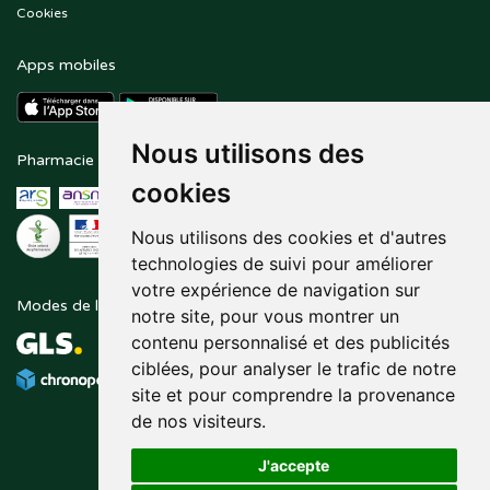
Cookies
Apps mobiles
Nous utilisons des
Pharmacie en ligne agréée
Paiement sécurisé
cookies
Nous utilisons des cookies et d'autres
technologies de suivi pour améliorer
votre expérience de navigation sur
Modes de livraison
Suivez-nous sur
notre site, pour vous montrer un
contenu personnalisé et des publicités
ciblées, pour analyser le trafic de notre
site et pour comprendre la provenance
de nos visiteurs.
J'accepte