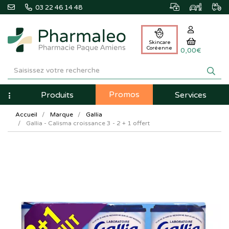
03 22 46 14 48
Skincare
Coréenne
0,00€
Pharmaleo
Pharmacie
Promos
Navigation
Produits
Services
Paque
Accueil
Marque
Gallia
Amiens
Gallia - Calisma croissance 3 - 2 + 1 offert