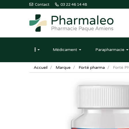
Contact
03 22 46 14 48
Pharmaleo
Pharmacie
Médicament
Parapharmacie
Paque
Amiens
Accueil
Marque
Forté pharma
Forté P