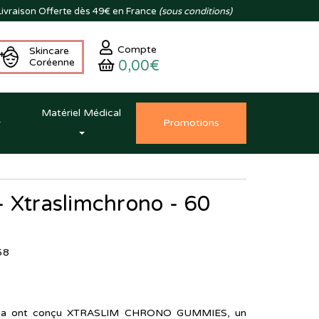
ivraison
Offerte dès 49€ en France
(sous conditions)
Compte
Skincare
Coréenne
0,00€
Matériel Médical
Promo
tion
s
 Xtraslimchrono - 60
58
arma ont conçu XTRASLIM CHRONO GUMMIES, un