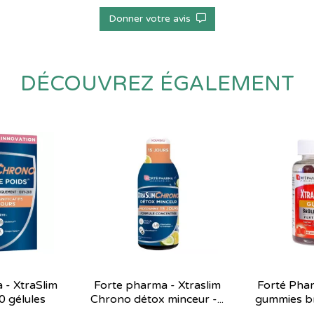
Donner votre avis
DÉCOUVREZ ÉGALEMENT
 - XtraSlim
Forte pharma - Xtraslim
Forté Phar
0 gélules
Chrono détox minceur -...
gummies brû