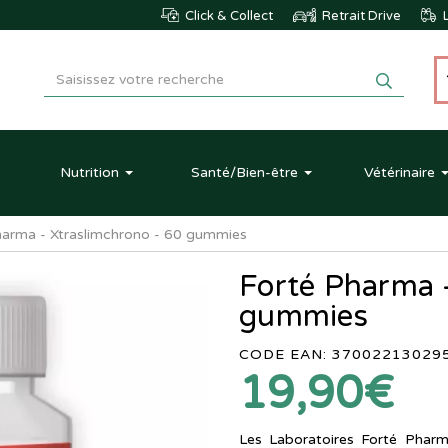
Click & Collect
Retrait Drive
L
Nutrition
Santé
/Bien-être
Vétérinaire
harma - Xtraslimchrono - 60 gummies
Forté Pharma -
gummies
CODE EAN: 37002213029
19,90€
Les Laboratoires Forté Ph