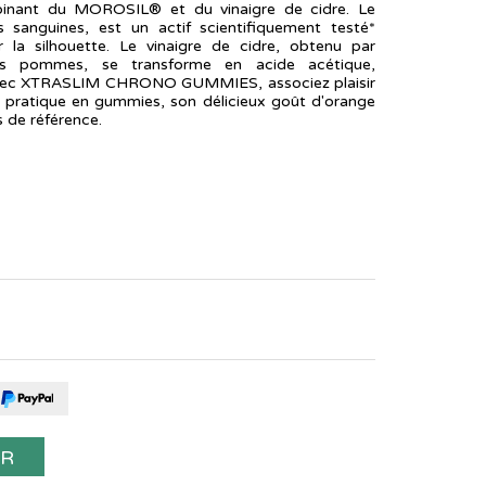
inant du MOROSIL® et du vinaigre de cidre. Le
sanguines, est un actif scientifiquement testé*
r la silhouette. Le vinaigre de cidre, obtenu par
es pommes, se transforme en acide acétique,
e. Avec XTRASLIM CHRONO GUMMIES, associez plaisir
 pratique en gummies, son délicieux goût d'orange
 de référence.
ER