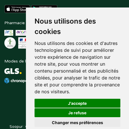
Nous utilisons des
Pharmacie en ligne agréée
Paiement sécurisé
cookies
Nous utilisons des cookies et d'autres
technologies de suivi pour améliorer
votre expérience de navigation sur
Modes de livraison
Suivez-nous sur
notre site, pour vous montrer un
contenu personnalisé et des publicités
ciblées, pour analyser le trafic de notre
site et pour comprendre la provenance
de nos visiteurs.
J'accepte
Je refuse
Changer mes préférences
Soopur : Cosmétiques, soin de la peau, maquillage, toutes vos
Posez une question