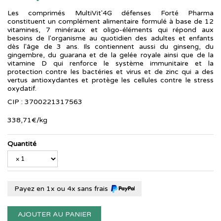
Les comprimés MultiVit'4G défenses Forté Pharma
constituent un complément alimentaire formulé à base de 12
vitamines, 7 minéraux et oligo-éléments qui répond aux
besoins de l'organisme au quotidien des adultes et enfants
dès l'âge de 3 ans. Ils contiennent aussi du ginseng, du
gingembre, du guarana et de la gelée royale ainsi que de la
vitamine D qui renforce le système immunitaire et la
protection contre les bactéries et virus et de zinc qui a des
vertus antioxydantes et protège les cellules contre le stress
oxydatif.
CIP : 3700221317563
338
,
71
€
/kg
Quantité
Payez en 1x ou 4x sans frais
AJOUTER AU PANIER