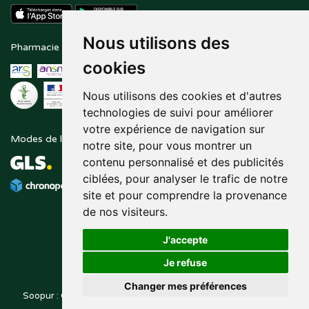
Nous utilisons des
Pharmacie en ligne agréée
Paiement sécurisé
cookies
Nous utilisons des cookies et d'autres
technologies de suivi pour améliorer
votre expérience de navigation sur
Modes de livraison
Suivez-nous sur
notre site, pour vous montrer un
contenu personnalisé et des publicités
ciblées, pour analyser le trafic de notre
site et pour comprendre la provenance
de nos visiteurs.
J'accepte
Je refuse
Changer mes préférences
Soopur : Cosmétiques, soin de la peau, maquillage, toutes vos
Posez une question
marques de beauté.