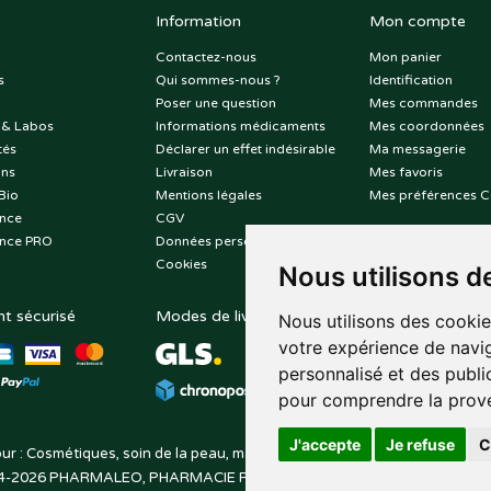
Information
Mon compte
Contactez-nous
Mon panier
s
Qui sommes-nous ?
Identification
Poser une question
Mes commandes
 & Labos
Informations médicaments
Mes coordonnées
tés
Déclarer un effet indésirable
Ma messagerie
ons
Livraison
Mes favoris
Bio
Mentions légales
Mes préférences C
nce
CGV
nce PRO
Données personnelles
Cookies
Nous utilisons d
t sécurisé
Modes de livraison
Suivez-nous sur
Nous utilisons des cookie
votre expérience de navig
personnalisé et des public
pour comprendre la prove
J'accepte
Je refuse
C
ur : Cosmétiques, soin de la peau, maquillage, toutes vos marques de be
4-2026
PHARMALEO, PHARMACIE PAQUE
– Tous droits réservés –
Apo