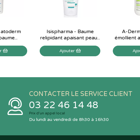
 atoderm
Isispharma - Baume
A-Derm
baume...
relipidant apaisant peau...
émollient a
er
Ajouter
Ajo
CONTACTER LE SERVICE CLIENT
03 22 46 14 48
Prix d’un appel local
Du lundi au vendredi de 8h30 à 16h30