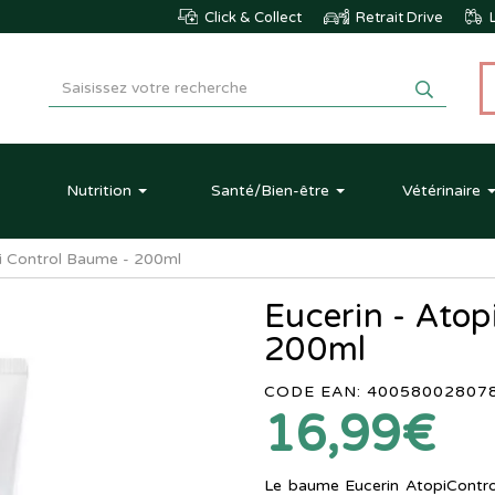
Click & Collect
Retrait Drive
L
Nutrition
Santé
/Bien-être
Vétérinaire
pi Control Baume - 200ml
Eucerin - Atop
200ml
CODE EAN: 40058002807
16,99€
Le baume Eucerin AtopiContro