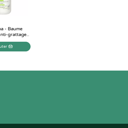
a - Baume
nti-grattage...
uter