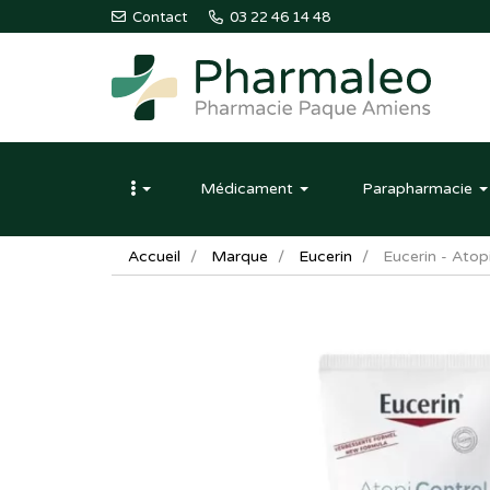
Contact
03 22 46 14 48
Pharmaleo
Pharmacie
Médicament
Parapharmacie
Paque
Amiens
Accueil
Marque
Eucerin
Eucerin - Ato