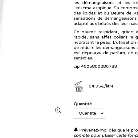
les démangeaisons et les irr
l'eczéma atopique. Sa composit
des lipides et du Beurre de Kar
sensations de démangeaisons 
adapté aux bébés dès leur nais
Ce baume relipidant, grâce à
rapide, sans effet collant ni
hydratant la peau. L'utilisation
de réduire les démangeaisons et
est dépourvu de parfum, ce q
sensibles.
cip 4005800280788
84
,
95
€
/
litre
12M
Quantité
Prévenez-moi dès que le prod
compte pour utiliser cette fonct