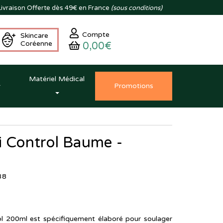
ivraison
Offerte dès 49€ en France
(sous conditions)
Compte
Skincare
Coréenne
0,00€
Matériel Médical
Promo
tion
s
i Control Baume -
88
l 200ml est spécifiquement élaboré pour soulager