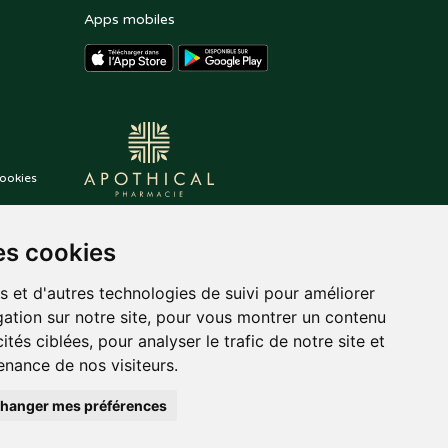
Apps mobiles
ookies
es cookies
s et d'autres technologies de suivi pour améliorer
ation sur notre site, pour vous montrer un contenu
ités ciblées, pour analyser le trafic de notre site et
nance de nos visiteurs.
hanger mes préférences
auté.
Posez une question
,
tekisto
à votre pharmacien