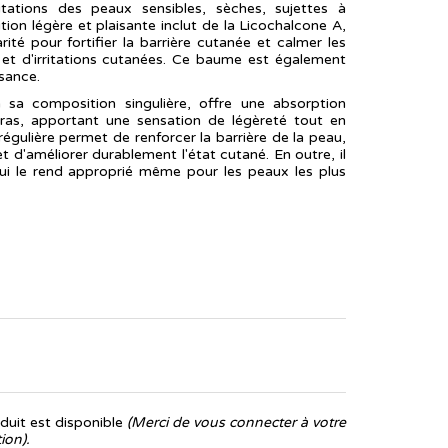
itations des peaux sensibles, sèches, sujettes à
ion légère et plaisante inclut de la Licochalcone A,
ité pour fortifier la barrière cutanée et calmer les
et d'irritations cutanées. Ce baume est également
sance.
 sa composition singulière, offre une absorption
 gras, apportant une sensation de légèreté tout en
 régulière permet de renforcer la barrière de la peau,
 d'améliorer durablement l'état cutané. En outre, il
ui le rend approprié même pour les peaux les plus
uit est disponible
(Merci de vous connecter à votre
ion).