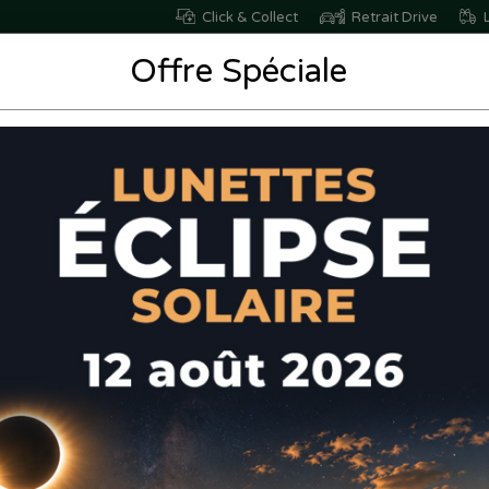
Click & Collect
Retrait Drive
L
Offre Spéciale
Nutrition
Santé
/Bien-être
Vétérinaire
- Coussinets double protection Hallux Valgus oignon & douleurs plant
Epitact - Cous
Hallux Valgus 
plantaires Taill
CODE EAN: 36603960001
34,50€