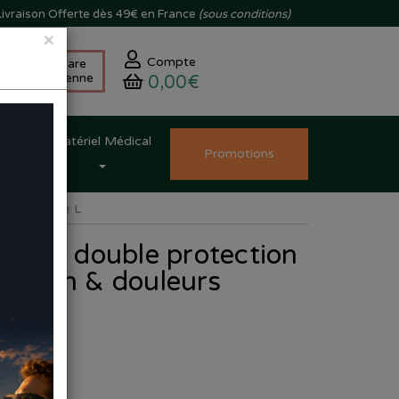
ivraison
Offerte dès 49€ en France
(sous conditions)
×
Compte
Skincare
Coréenne
0,00€
Matériel Médical
Promo
tion
s
aires Taille L
sinets double protection
oignon & douleurs
e L
13