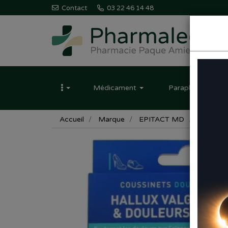
Contact
03 22 46 14 48
Pharmaleo
Pharmacie
Médicament
Parapharmacie
Paque
Amiens
Accueil
Marque
EPITACT MD
Epitact 