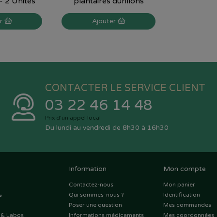
- 2 Unités
plantaires durillons
er
Ajouter
CONTACTER LE SERVICE CLIENT
03 22 46 14 48
Prix d’un appel local
Du lundi au vendredi de 8h30 à 16h30
Information
Mon compte
Contactez-nous
Mon panier
s
Qui sommes-nous ?
Identification
Poser une question
Mes commandes
 & Labos
Informations médicaments
Mes coordonnées