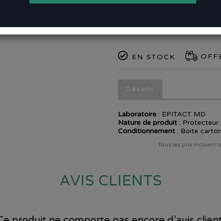
Ajouter aux favoris
OFFE
EN STOCK
Détails
Laboratoire
:
EPITACT MD
Nature de produit
: Protecteur
Conditionnement
: Boite carto
Tous les prix incluent 
AVIS CLIENTS
Ce produit ne comporte pas encore d’avis client