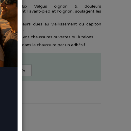
ection Hallux Valgus oignon & douleurs
qui protègent l'avant-pied et l'oignon, soulagent les
ns.
nir les douleurs dues au vieillissement du capiton
s, durillons…
 dans toutes vos chaussures ouvertes ou à talons.
efficacement dans la chaussure par un adhésif.
taille S
ER