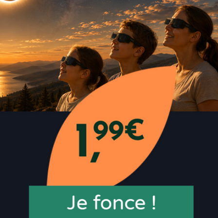
Coussinets double prot
plantaires Epitact, coussinets 
douleurs et éliminent les durillo
Ils permettent aussi de préve
plantaire, sensations de brûlure
Discrets, ils peuvent se porter
Invisibles, ils sont maintenus 
Choix disponibles
Normal
taille M
Quantité
Payez en 1x ou 4x sans frais
AJOUTER AU PANI