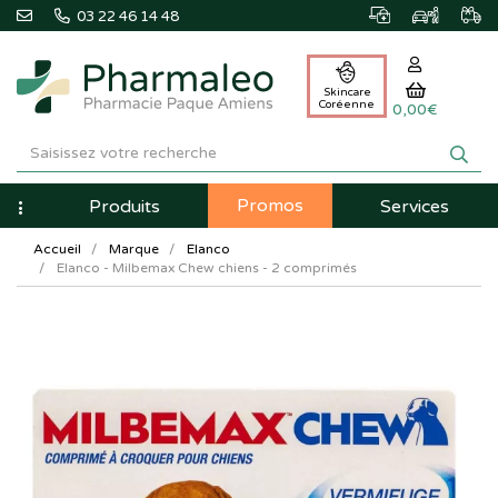
03 22 46 14 48
Skincare
Coréenne
0,00€
Pharmaleo
Pharmacie
Promos
Navigation
Produits
Services
Paque
Accueil
Marque
Elanco
Amiens
Elanco - Milbemax Chew chiens - 2 comprimés