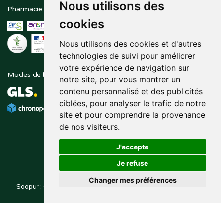
Nous utilisons des
Pharmacie en ligne agréée
Paiement sécurisé
cookies
Nous utilisons des cookies et d'autres
technologies de suivi pour améliorer
votre expérience de navigation sur
Modes de livraison
Suivez-nous sur
notre site, pour vous montrer un
contenu personnalisé et des publicités
ciblées, pour analyser le trafic de notre
site et pour comprendre la provenance
de nos visiteurs.
J'accepte
Je refuse
Changer mes préférences
Soopur : Cosmétiques, soin de la peau, maquillage, toutes vos
Posez une question
marques de beauté.
à votre pharmacien
© 2014-2026
PHARMALEO, PHARMACIE PAQUE
– Tous droits
,
réservés –
Apotekisto