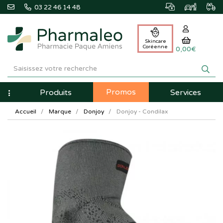
03 22 46 14 48
Skincare
Coréenne
0,00€
Pharmaleo
Pharmacie
Promos
Navigation
Produits
Services
Paque
Accueil
Marque
Donjoy
Donjoy - Condilax
Amiens