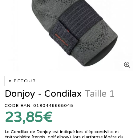
« RETOUR
Donjoy - Condilax
Taille 1
CODE EAN: 0190446665045
23,85€
Le Condilax de Donjoy est indiqué lors d'épicondylite et
épitrochléite (tennis, golf elbow), lors d'arthrose légère du