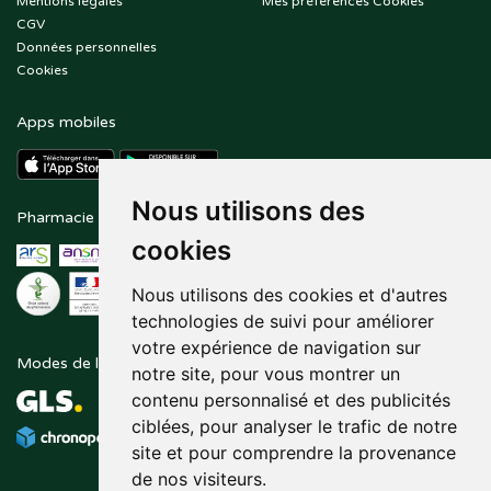
Mentions légales
Mes préférences Cookies
CGV
Données personnelles
Cookies
Apps mobiles
Nous utilisons des
Pharmacie en ligne agréée
Paiement sécurisé
cookies
Nous utilisons des cookies et d'autres
technologies de suivi pour améliorer
votre expérience de navigation sur
Modes de livraison
Suivez-nous sur
notre site, pour vous montrer un
contenu personnalisé et des publicités
ciblées, pour analyser le trafic de notre
site et pour comprendre la provenance
de nos visiteurs.