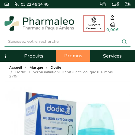
03 22 46 14 48
Skincare
Coréenne
0,00€
Pharmaleo
Pharmacie
Promos
Navigation
Produits
Services
Paque
Accueil
Marque
Dodie
Amiens
Dodie - Biberon initiation+ Débit 2 anti-colique 0-6 mois -
270ml