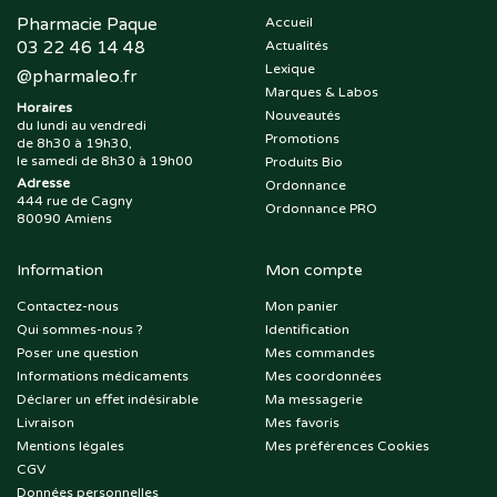
Pharmacie Paque
Accueil
03 22 46 14 48
Actualités
Lexique
@
pharmaleo.fr
Marques & Labos
Horaires
Nouveautés
du lundi au vendredi
Promotions
de 8h30 à 19h30,
le samedi de 8h30 à 19h00
Produits Bio
Adresse
Ordonnance
444 rue de Cagny
Ordonnance PRO
80090 Amiens
Information
Mon compte
Contactez-nous
Mon panier
Qui sommes-nous ?
Identification
Poser une question
Mes commandes
Informations médicaments
Mes coordonnées
Déclarer un effet indésirable
Ma messagerie
Livraison
Mes favoris
Mentions légales
Mes préférences Cookies
CGV
Données personnelles