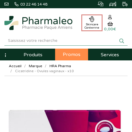
03 22 46 14 48
Skincare
Coréenne
0,00€
Pharmaleo
Pharmacie
Promos
Navigation
Produits
Services
Paque
Accueil
Marque
HRA Pharma
Amiens
Cicatridine - Ovules vaginaux - x10