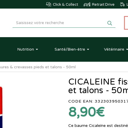
Click & Collect
Retrait Drive
L
Nutrition
Santé
/Bien-être
Vétérinaire
ures & crevasses pieds et talons - 50ml
CICALEINE fis
et talons - 50
CODE EAN: 33230395031
8,90€
Ce baume Cicaleïne est destiné 