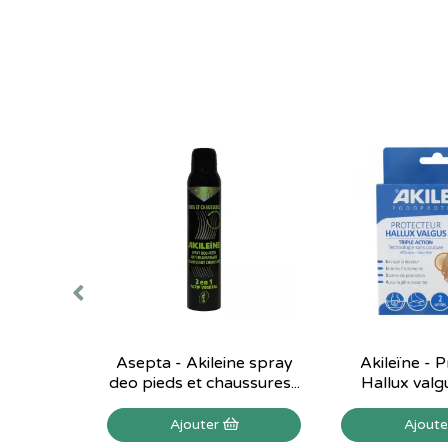
Asepta - Akileine spray
Akileïne - 
deo pieds et chaussures...
Hallux valgu
Ajouter
Ajout