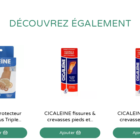
DÉCOUVREZ ÉGALEMENT
Protecteur
CICALEINE fissures &
CICALEIN
s Triple...
crevasses pieds et...
crevasses
er
Ajouter
Ajo