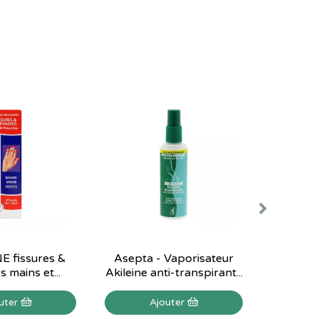
E fissures &
Asepta - Vaporisateur
Akilenju
 mains et...
Akileine anti-transpirant...
adjuvan
uter
Ajouter