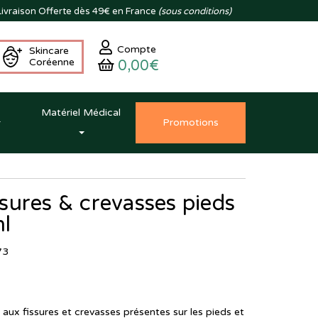
ivraison
Offerte dès 49€ en France
(sous conditions)
Compte
Skincare
Coréenne
0,00€
Matériel Médical
Promo
tion
s
sures & crevasses pieds
ml
73
aux fissures et crevasses présentes sur les pieds et