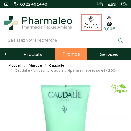
03 22 46 14 48
Skincare
Coréenne
0,00€
Pharmaleo
Pharmacie
Promos
Navigation
Produits
Services
Paque
Accueil
Marque
Caudalie
Amiens
Caudalie - Vinosun protect lait réparateur après soleil - 200ml