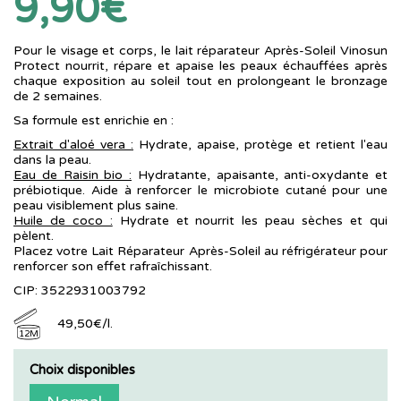
9,90€
Pour le visage et corps, le lait réparateur Après-Soleil Vinosun
Protect nourrit, répare et apaise les peaux échauffées après
chaque exposition au soleil tout en prolongeant le bronzage
de 2 semaines.
Sa formule est enrichie en :
Extrait d'aloé vera :
Hydrate, apaise, protège et retient l'eau
dans la peau.
Eau de Raisin bio :
Hydratante, apaisante, anti-oxydante et
prébiotique. Aide à renforcer le microbiote cutané pour une
peau visiblement plus saine.
Huile de coco :
Hydrate et nourrit les peau sèches et qui
pèlent.
Placez votre Lait Réparateur Après-Soleil au réfrigérateur pour
renforcer son effet rafraîchissant.
CIP: 3522931003792
49
,
50
€
/
l.
12M
Choix disponibles