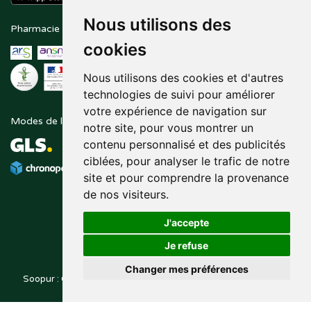
Nous utilisons des
Pharmacie en ligne agréée
Paiement sécurisé
cookies
Nous utilisons des cookies et d'autres
technologies de suivi pour améliorer
votre expérience de navigation sur
Modes de livraison
Suivez-nous sur
notre site, pour vous montrer un
contenu personnalisé et des publicités
ciblées, pour analyser le trafic de notre
site et pour comprendre la provenance
de nos visiteurs.
J'accepte
Je refuse
Changer mes préférences
Soopur : Cosmétiques, soin de la peau, maquillage, toutes vos
Posez une question
marques de beauté.
à votre pharmacien
© 2014-2026
PHARMALEO, PHARMACIE PAQUE
– Tous droits