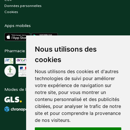
Données personnelles
Cookies
Apps mobiles
Nous utilisons des
Pharmacie en ligne agréée
Paiement sécurisé
cookies
Nous utilisons des cookies et d'autres
technologies de suivi pour améliorer
votre expérience de navigation sur
Modes de livraison
Suivez-nous sur
notre site, pour vous montrer un
contenu personnalisé et des publicités
ciblées, pour analyser le trafic de notre
site et pour comprendre la provenance
de nos visiteurs.