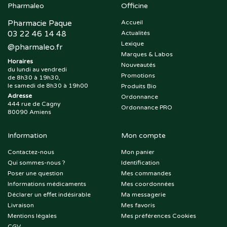
Pharmaleo
Officine
Pharmacie Paque
Accueil
03 22 46 14 48
Actualités
Lexique
@
pharmaleo.fr
Marques & Labos
Horaires
Nouveautés
du lundi au vendredi
Promotions
de 8h30 à 19h30,
le samedi de 8h30 à 19h00
Produits Bio
Adresse
Ordonnance
444 rue de Cagny
Ordonnance PRO
80090 Amiens
Information
Mon compte
Contactez-nous
Mon panier
Qui sommes-nous ?
Identification
Poser une question
Mes commandes
Informations médicaments
Mes coordonnées
Déclarer un effet indésirable
Ma messagerie
Livraison
Mes favoris
Mentions légales
Mes préférences Cookies
CGV