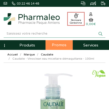
03 22 46 14 48
Skincare
Coréenne
0,00€
Pharmaleo
Pharmacie
Promos
Navigation
Produits
Services
Paque
Accueil
Marque
Caudalie
Amiens
Caudalie - Vinoclean eau micellaire démaquillante - 100ml