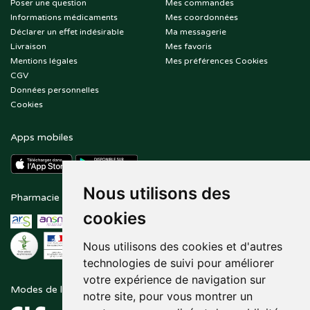
Poser une question
Mes commandes
Informations médicaments
Mes coordonnées
Déclarer un effet indésirable
Ma messagerie
Livraison
Mes favoris
Mentions légales
Mes préférences Cookies
CGV
Données personnelles
Cookies
Apps mobiles
Nous utilisons des
Pharmacie en ligne agréée
Paiement sécurisé
cookies
Nous utilisons des cookies et d'autres
technologies de suivi pour améliorer
votre expérience de navigation sur
Modes de livraison
Suivez-nous sur
notre site, pour vous montrer un