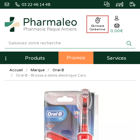
03 22 46 14 48
Skincare
Coréenne
0,00€
Pharmaleo
Pharmacie
Promos
Navigation
Produits
Services
Paque
Accueil
Marque
Oral-B
Amiens
Oral-B - Brosse à dents électrique Cars