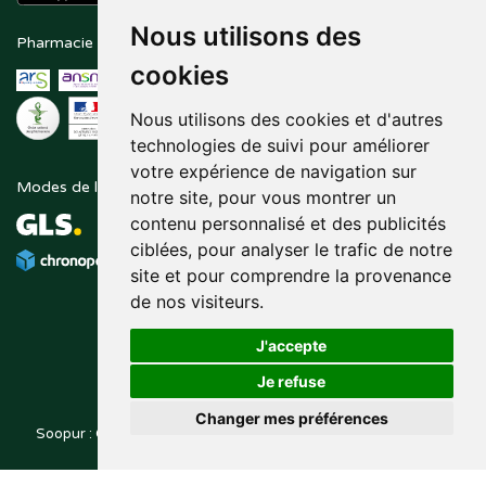
Nous utilisons des
Pharmacie en ligne agréée
Paiement sécurisé
cookies
Nous utilisons des cookies et d'autres
technologies de suivi pour améliorer
votre expérience de navigation sur
Modes de livraison
Suivez-nous sur
notre site, pour vous montrer un
contenu personnalisé et des publicités
ciblées, pour analyser le trafic de notre
site et pour comprendre la provenance
de nos visiteurs.
J'accepte
Je refuse
Changer mes préférences
Soopur : Cosmétiques, soin de la peau, maquillage, toutes vos
Posez une question
marques de beauté.
à votre pharmacien
© 2014-2026
PHARMALEO, PHARMACIE PAQUE
– Tous droits