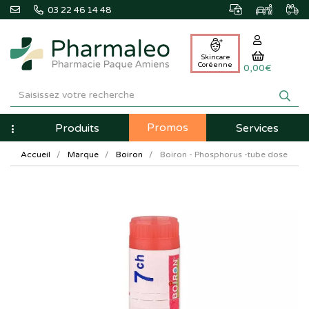
03 22 46 14 48
Skincare
Coréenne
0,00€
Pharmaleo
Pharmacie
Promos
Navigation
Produits
Services
Paque
Accueil
Marque
Boiron
Boiron - Phosphorus -tube dose
Amiens