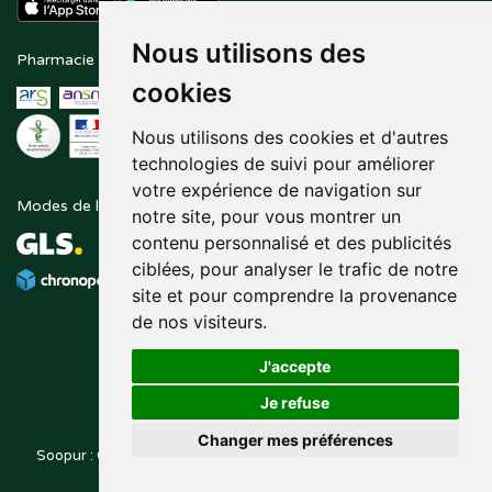
Nous utilisons des
Pharmacie en ligne agréée
Paiement sécurisé
cookies
Nous utilisons des cookies et d'autres
technologies de suivi pour améliorer
votre expérience de navigation sur
Modes de livraison
Suivez-nous sur
notre site, pour vous montrer un
contenu personnalisé et des publicités
ciblées, pour analyser le trafic de notre
site et pour comprendre la provenance
de nos visiteurs.
J'accepte
Je refuse
Changer mes préférences
Soopur : Cosmétiques, soin de la peau, maquillage, toutes vos
Posez une question
marques de beauté.
à votre pharmacien