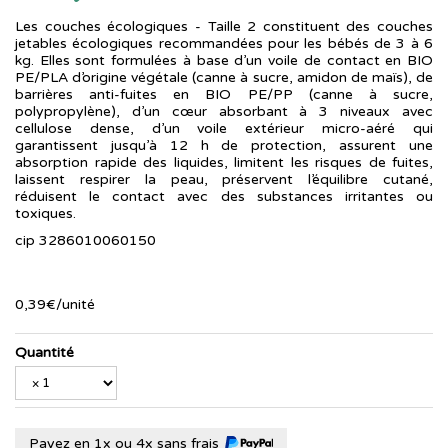
Les couches écologiques - Taille 2 constituent des couches
jetables écologiques recommandées pour les bébés de 3 à 6
kg. Elles sont formulées à base d’un voile de contact en BIO
PE/PLA d’origine végétale (canne à sucre, amidon de maïs), de
barrières anti-fuites en BIO PE/PP (canne à sucre,
polypropylène), d’un cœur absorbant à 3 niveaux avec
cellulose dense, d’un voile extérieur micro-aéré qui
garantissent jusqu’à 12 h de protection, assurent une
absorption rapide des liquides, limitent les risques de fuites,
laissent respirer la peau, préservent l’équilibre cutané,
réduisent le contact avec des substances irritantes ou
toxiques.
cip 3286010060150
0
,
39
€
/unité
Quantité
Payez en 1x ou 4x sans frais