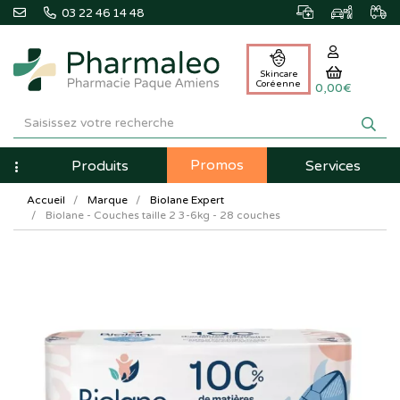
03 22 46 14 48
Skincare
Coréenne
0,00€
Pharmaleo
Pharmacie
Promos
Navigation
Produits
Services
Paque
Accueil
Marque
Biolane Expert
Amiens
Biolane - Couches taille 2 3-6kg - 28 couches