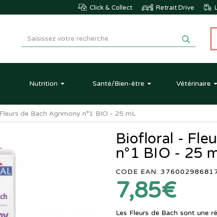
Click & Collect
Retrait Drive
L
Nutrition
Santé
/Bien-être
Vétérinaire
- Fleurs de Bach Agrimony n°1 BIO - 25 mL
Biofloral - Fl
n°1 BIO - 25 
CODE EAN: 37600298681
7,85€
Les Fleurs de Bach sont une rép