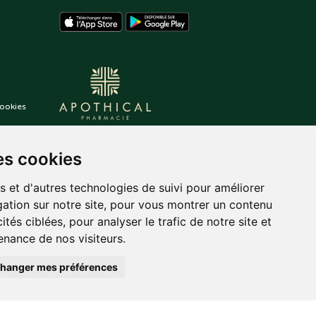
ookies
es cookies
s et d'autres technologies de suivi pour améliorer
ation sur notre site, pour vous montrer un contenu
ités ciblées, pour analyser le trafic de notre site et
nance de nos visiteurs.
hanger mes préférences
auté.
Posez une question
,
tekisto
à votre pharmacien
pharmacie
en