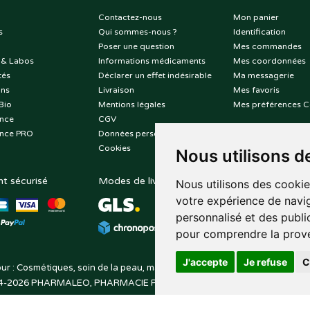
Contactez-nous
Mon panier
s
Qui sommes-nous ?
Identification
Poser une question
Mes commandes
 & Labos
Informations médicaments
Mes coordonnées
tés
Déclarer un effet indésirable
Ma messagerie
ons
Livraison
Mes favoris
Bio
Mentions légales
Mes préférences C
nce
CGV
nce PRO
Données personnelles
Cookies
Nous utilisons d
t sécurisé
Modes de livraison
Suivez-nous sur
Nous utilisons des cookie
votre expérience de navig
personnalisé et des public
pour comprendre la prove
J'accepte
Je refuse
C
ur : Cosmétiques, soin de la peau, maquillage, toutes vos marques de be
4-2026
PHARMALEO, PHARMACIE PAQUE
– Tous droits réservés –
Apo