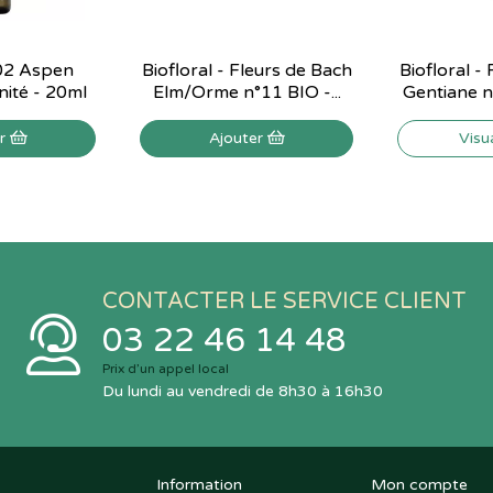
 02 Aspen
Biofloral - Fleurs de Bach
Biofloral -
nité - 20ml
Elm/Orme n°11 BIO -...
Gentiane n°
er
Ajouter
Visu
CONTACTER LE SERVICE CLIENT
03 22 46 14 48
Prix d’un appel local
Du lundi au vendredi de 8h30 à 16h30
Information
Mon compte