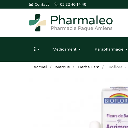
Contact
03 22 46 14 48
Pharmaleo
Pharmacie
Médicament
Parapharmacie
Paque
Amiens
Accueil
Marque
HerbalGem
Biofloral 