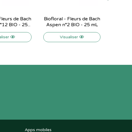
 Fleurs de Bach
Biofloral - Fleurs de Bach
Fleurs 
12 BIO - 25...
Aspen n°2 BIO - 25 mL
Nuit Spra
aliser
Visualiser
Apps mobiles