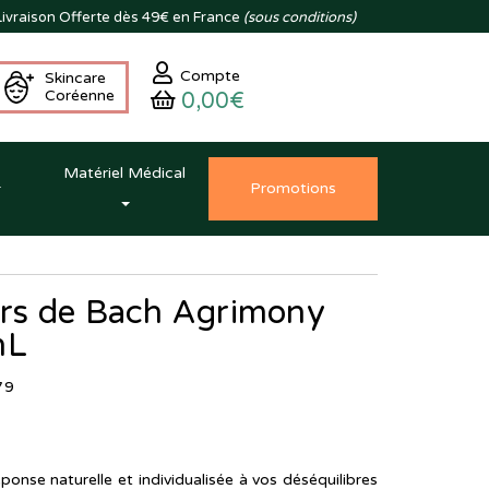
ivraison
Offerte dès 49€ en France
(sous conditions)
Compte
Skincare
Coréenne
0,00€
Matériel Médical
Promo
tion
s
eurs de Bach Agrimony
mL
79
onse naturelle et individualisée à vos déséquilibres