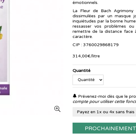
émotionnels.
La Fleur de Bach Agrimony /
dissimulées par un masque j
inquiétudes par la bonne humeu
ressasser vos problèmes ou 
remettre de la distance face à
caractère.
CIP : 3760029868179
314
,
00
€
/
litre
Quantité
Prévenez-moi dès que le prod
compte pour utiliser cette fonct
Payez en 1x ou 4x sans frais
PROCHAINEMEN