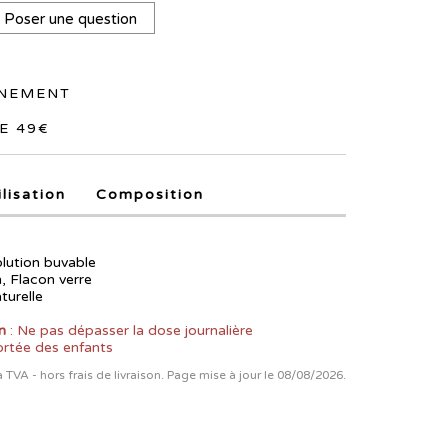
Poser une question
NNEMENT
E 49€
ilisation
Composition
olution buvable
, Flacon verre
aturelle
n
: Ne pas dépasser la dose journalière
rtée des enfants
la TVA - hors frais de livraison. Page mise à jour le 08/08/2026.